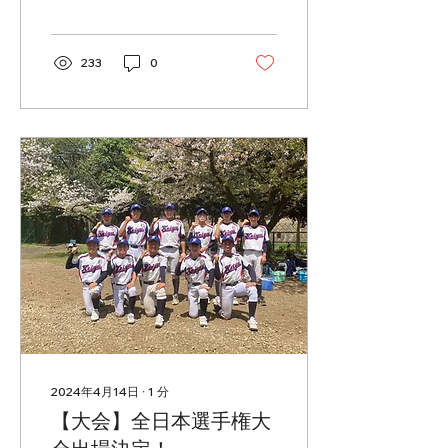
います。 本日は球速アップ
に直結する体重移動を習得
するための練習方法を指導
頂きました。 体重移動が出
233
0
来る事で球速アップだけで
なく、肩や肘の故障も防ぐ
事ができます、選手達のこ
れから...
2024年4月14日
∙
1
分
【大会】全日本選手権大