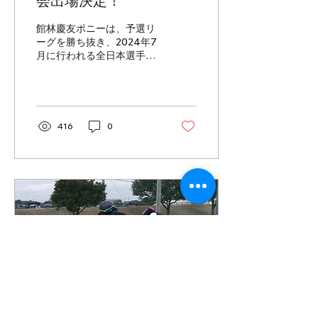
会出場決定！
館林慶友ポニーは、予選リ
ーグを勝ち抜き、2024年7
月に行われる全日本選手権
大会への出場が決定しまし
た。全国の強豪チームとの
試合で、選手たちの成長が
感じられるように日々の練
習を大切にしていきたいと
416
0
思います。