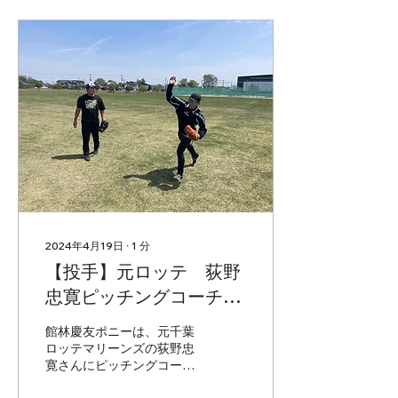
2024年4月19日
∙
1
分
【投手】元ロッテ 荻野
忠寛ピッチングコーチに
よる投球指導
館林慶友ポニーは、元千葉
ロッテマリーンズの荻野忠
寛さんにピッチングコーチ
として日々指導して頂いて